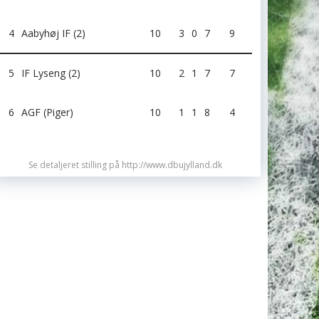
4
Aabyhøj IF (2)
10
3
0
7
9
5
IF Lyseng (2)
10
2
1
7
7
6
AGF (Piger)
10
1
1
8
4
Se detaljeret stilling på http://www.dbujylland.dk