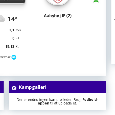
Aabyhøj IF (2)
14°
3,1
m/s
0
ml.
19:13
Kl.
VERET AF
Kampgalleri
Der er endnu ingen kamp-billeder. Brug
Fodbold-
appen
til at uploade et.