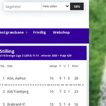
Hele siden
unstgræsbane
Frivillig
Webshop
Stilling
U14 Drenge Liga 3 (2012) 11:11 - efterår 2025 • Pulje 629
Pos.
Hold
Kampe
V
U
T
Point
1
ASA, Aarhus
10
9
1
0
28
2
AIA/Tranbjerg
10
7
2
1
23
3
Brabrand IF
10
5
1
4
16