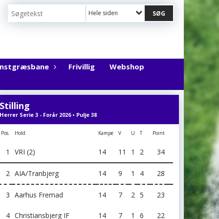
Hele siden
unstgræsbane
Frivillig
Webshop
Stilling
Herrer Serie 3 - Forår 2026 • Pulje 38
Pos.
Hold
Kampe
V
U
T
Point
1
VRI (2)
14
11
1
2
34
2
AIA/Tranbjerg
14
9
1
4
28
3
Aarhus Fremad
14
7
2
5
23
4
Christiansbjerg IF
14
7
1
6
22