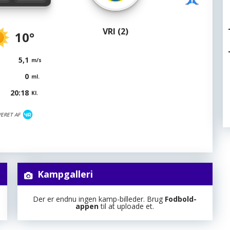
VRI (2)
10°
5,1
m/s
0
ml.
20:18
Kl.
VERET AF
Kampgalleri
Der er endnu ingen kamp-billeder. Brug
Fodbold-
appen
til at uploade et.