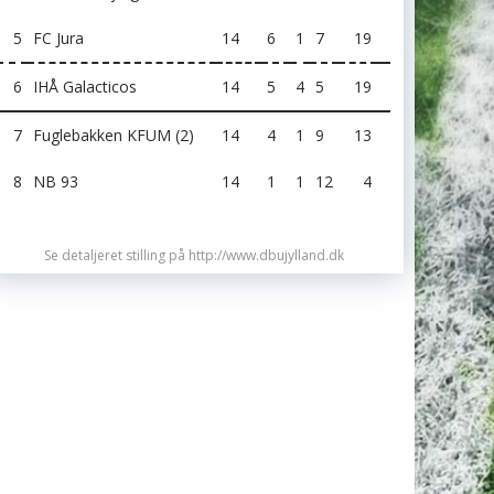
5
FC Jura
14
6
1
7
19
6
IHÅ Galacticos
14
5
4
5
19
7
Fuglebakken KFUM (2)
14
4
1
9
13
8
NB 93
14
1
1
12
4
Se detaljeret stilling på http://www.dbujylland.dk