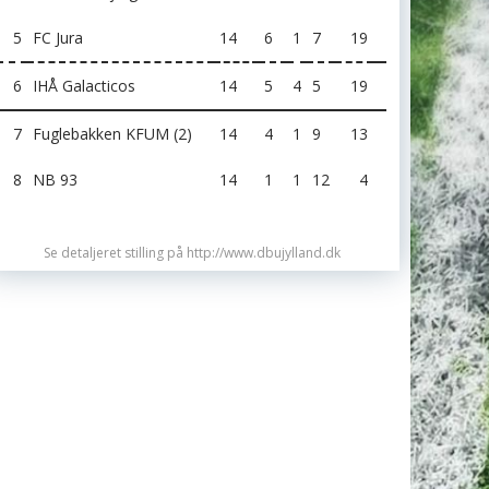
5
FC Jura
14
6
1
7
19
6
IHÅ Galacticos
14
5
4
5
19
7
Fuglebakken KFUM (2)
14
4
1
9
13
8
NB 93
14
1
1
12
4
Se detaljeret stilling på http://www.dbujylland.dk