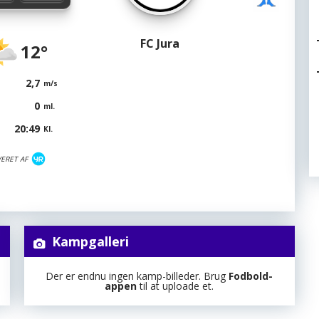
FC Jura
12°
2,7
m/s
0
ml.
20:49
Kl.
VERET AF
Kampgalleri
Der er endnu ingen kamp-billeder. Brug
Fodbold-
appen
til at uploade et.