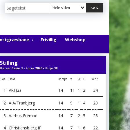
Hele siden
unstgræsbane
Frivillig
Webshop
Stilling
Herrer Serie 3 - Forår 2026 • Pulje 38
Pos.
Hold
Kampe
V
U
T
Point
1
VRI (2)
14
11
1
2
34
2
AIA/Tranbjerg
14
9
1
4
28
3
Aarhus Fremad
14
7
2
5
23
4
Christiansbjerg IF
14
7
1
6
22