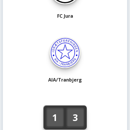
FC Jura
AIA/Tranbjerg
1
3