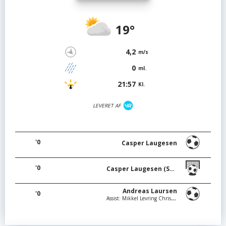
19°
4,2
m/s
0
ml.
21:57
Kl.
LEVERET AF
'0
Casper Laugesen
'0
Casper Laugesen (Straffe)
Andreas Laursen
'0
Assist: Mikkel Levring Christensen