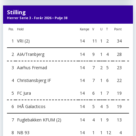
Stilling
Herrer Serie 3 - Forår 2026 • Pulje 38
Pos.
Hold
Kampe
V
U
T
Point
1
VRI (2)
14
11
1
2
34
2
AIA/Tranbjerg
14
9
1
4
28
3
Aarhus Fremad
14
7
2
5
23
4
Christiansbjerg IF
14
7
1
6
22
5
FC Jura
14
6
1
7
19
6
IHÅ Galacticos
14
5
4
5
19
7
Fuglebakken KFUM (2)
14
4
1
9
13
8
NB 93
14
1
1
12
4