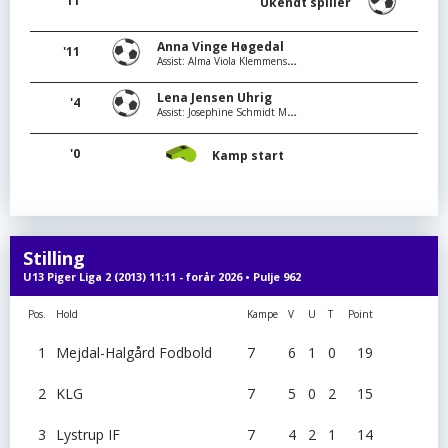
'11
Ukendt spiller
Anna Vinge Høgedal
'11
Assist: Alma Viola Klemmensen
Lena Jensen Uhrig
'4
Assist: Josephine Schmidt Mortensen
'0
Kamp start
Stilling
U13 Piger Liga 2 (2013) 11:11 - forår 2026 • Pulje 962
Pos.
Hold
Kampe
V
U
T
Point
1
Mejdal-Halgård Fodbold
7
6
1
0
19
2
KLG
7
5
0
2
15
3
Lystrup IF
7
4
2
1
14