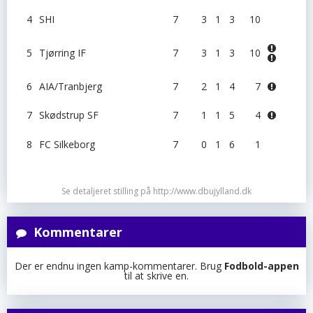
4
SHI
7
3
1
3
10
5
Tjørring IF
7
3
1
3
10
6
AIA/Tranbjerg
7
2
1
4
7
7
Skødstrup SF
7
1
1
5
4
8
FC Silkeborg
7
0
1
6
1
Se detaljeret stilling på http://www.dbujylland.dk
Kommentarer
Der er endnu ingen kamp-kommentarer. Brug
Fodbold-appen
til at skrive en.