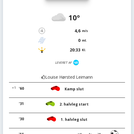
10°
4,6
m/s
0
ml.
20:33
Kl.
LEVERET AF
Louise Hørsted Leimann
+1
'60
Kamp slut
'31
2. halvleg start
'30
1. halvleg slut