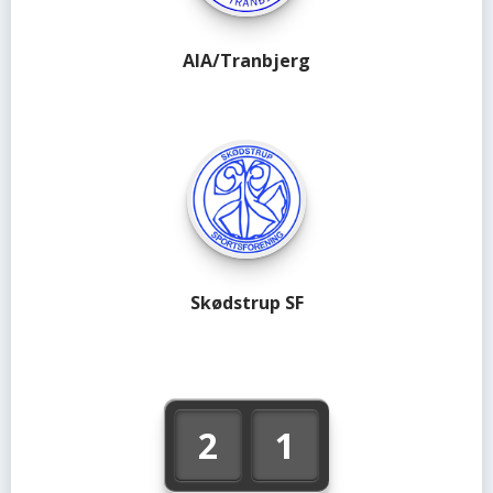
AIA/Tranbjerg
Skødstrup SF
2
1