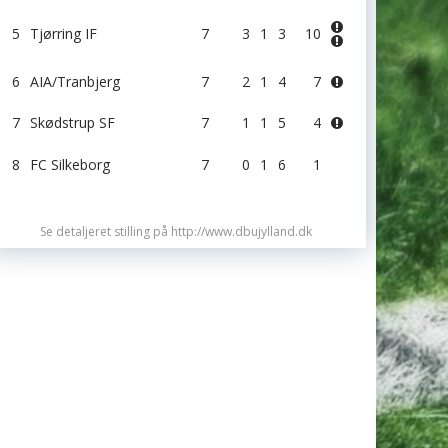
5
Tjørring IF
7
3
1
3
10
6
AIA/Tranbjerg
7
2
1
4
7
7
Skødstrup SF
7
1
1
5
4
8
FC Silkeborg
7
0
1
6
1
Se detaljeret stilling på http://www.dbujylland.dk