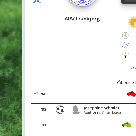
AIA/Tranbjerg
LE
Louise
+1
'60
Josephine Schmidt Mortensen
'33
Assist: Anna Vinge Høgedal
'31