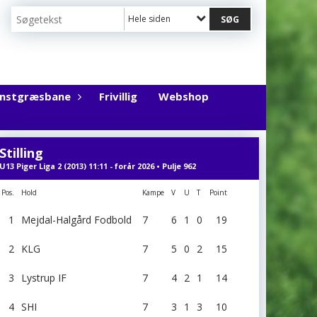
Hele siden
unstgræsbane
Frivillig
Webshop
Stilling
U13 Piger Liga 2 (2013) 11:11 - forår 2026 • Pulje 962
Pos.
Hold
Kampe
V
U
T
Point
1
Mejdal-Halgård Fodbold
7
6
1
0
19
2
KLG
7
5
0
2
15
3
Lystrup IF
7
4
2
1
14
4
SHI
7
3
1
3
10