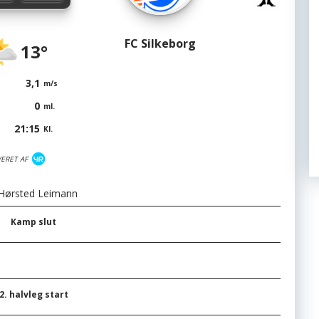
FC Silkeborg
13°
3,1
m/s
0
ml.
21:15
Kl.
VERET AF
 Hørsted Leimann
Kamp slut
2. halvleg start