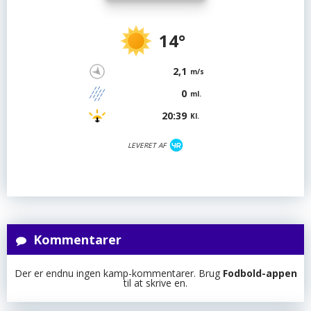
14°
2,1
m/s
0
ml.
20:39
Kl.
LEVERET AF
Kommentarer
Der er endnu ingen kamp-kommentarer. Brug
Fodbold-appen
til at skrive en.