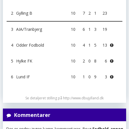
2
Gylling B
10
7
2
1
23
3
AIA/Tranbjerg
10
6
1
3
19
4
Odder Fodbold
10
4
1
5
13
5
Hylke FK
10
2
0
8
6
6
Lund IF
10
1
0
9
3
Se detaljeret stilling på http://www.dbujylland.dk
Kommentarer
Der er endnu ingen kamp-kommentarer. Brug
Fodbold-appen