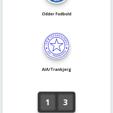
Odder Fodbold
AIA/Tranbjerg
1
3