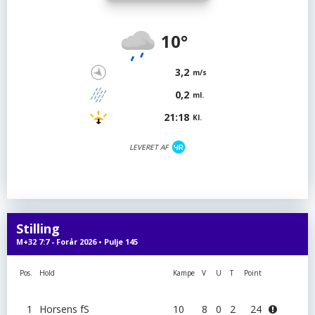
10°
3,2
m/s
0,2
ml.
21:18
Kl.
LEVERET AF
Stilling
M+32 7:7 - Forår 2026 • Pulje 145
Pos.
Hold
Kampe
V
U
T
Point
1
Horsens fS
10
8
0
2
24