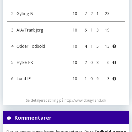
2
Gylling B
10
7
2
1
23
3
AIA/Tranbjerg
10
6
1
3
19
4
Odder Fodbold
10
4
1
5
13
5
Hylke FK
10
2
0
8
6
6
Lund IF
10
1
0
9
3
Se detaljeret stilling på http://www.dbujylland.dk
Kommentarer
Der er endnu ingen kamp-kommentarer. Brug
Fodbold-appen