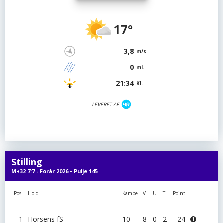
17°
3,8
m/s
0
ml.
21:34
Kl.
LEVERET AF
Stilling
M+32 7:7 - Forår 2026 • Pulje 145
Pos.
Hold
Kampe
V
U
T
Point
1
Horsens fS
10
8
0
2
24