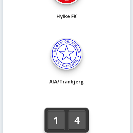
Hylke FK
AIA/Tranbjerg
1
4