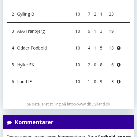
2
Gylling B
10
7
2
1
23
3
AIA/Tranbjerg
10
6
1
3
19
4
Odder Fodbold
10
4
1
5
13
5
Hylke FK
10
2
0
8
6
6
Lund IF
10
1
0
9
3
Se detaljeret stilling på http://www.dbujylland.dk
Kommentarer
Der er endnu ingen kamp-kommentarer. Brug
Fodbold-appen