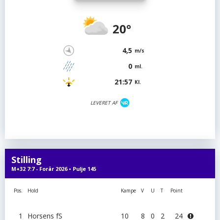
20°
4,5
m/s
0
ml.
21:57
Kl.
LEVERET AF
Stilling
M+32 7:7 - Forår 2026 • Pulje 145
Pos.
Hold
Kampe
V
U
T
Point
1
Horsens fS
10
8
0
2
24