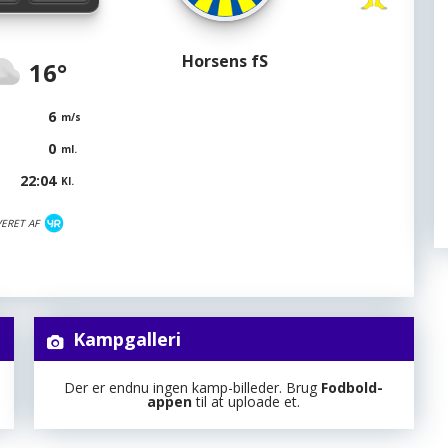
Horsens fS
16°
6
m/s
0
ml.
22:04
Kl.
VERET AF
Kampgalleri
Der er endnu ingen kamp-billeder. Brug
Fodbold-
appen
til at uploade et.