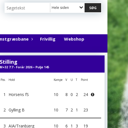
Hele siden
unstgræsbane
Frivillig
Webshop
Stilling
M+32 7:7 - Forår 2026 • Pulje 145
Pos.
Hold
Kampe
V
U
T
Point
1
Horsens fS
10
8
0
2
24
2
Gylling B
10
7
2
1
23
3
AIA/Tranbjerg
10
6
1
3
19