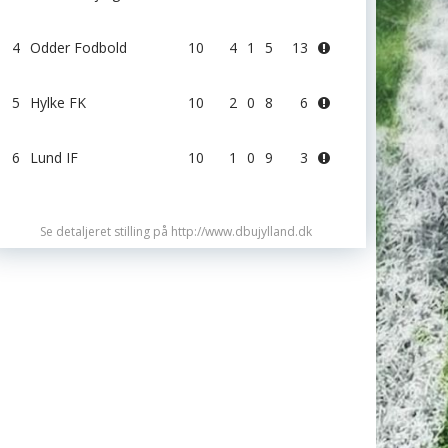
4
Odder Fodbold
10
4
1
5
13
5
Hylke FK
10
2
0
8
6
6
Lund IF
10
1
0
9
3
Se detaljeret stilling på http://www.dbujylland.dk