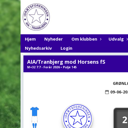
Hjem
Nyheder
Om klubben
Udvalg
Nyhedsarkiv
Login
AIA/Tranbjerg mod Horsens fS
M+32 7:7 - Forår 2026 • Pulje 145
GRØNL
09-06-20
2