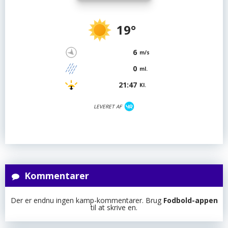
19°
6
m/s
0
ml.
21:47
Kl.
LEVERET AF
Kommentarer
Der er endnu ingen kamp-kommentarer. Brug
Fodbold-appen
til at skrive en.