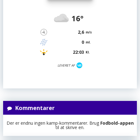
16°
2,6
m/s
0
ml.
22:03
Kl.
LEVERET AF
Kommentarer
Der er endnu ingen kamp-kommentarer. Brug
Fodbold-appen
til at skrive en.