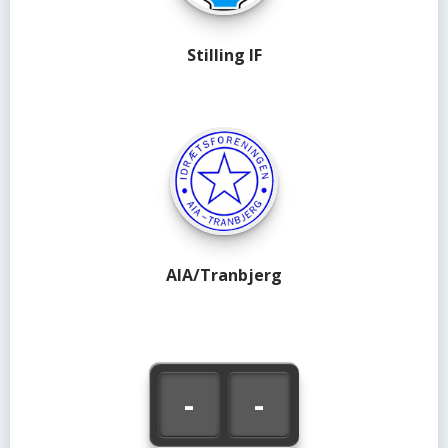
Stilling IF
AIA/Tranbjerg
-
-