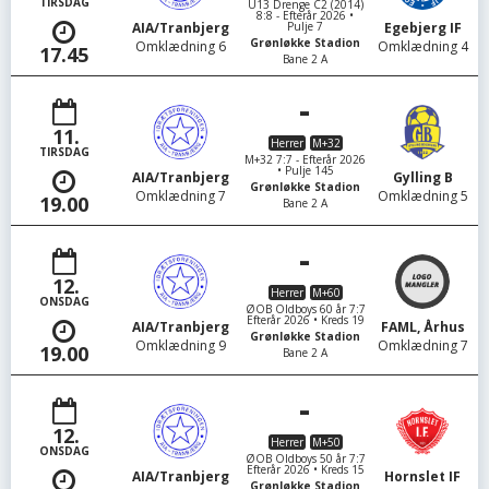
TIRSDAG
U13 Drenge C2 (2014)
8:8 - Efterår 2026 •
Pulje 7
AIA/Tranbjerg
Egebjerg IF
Grønløkke Stadion
Omklædning 6
Omklædning 4
17.45
Bane 2 A
-
11.
Herrer
M+32
TIRSDAG
M+32 7:7 - Efterår 2026
• Pulje 145
AIA/Tranbjerg
Gylling B
Grønløkke Stadion
Omklædning 7
Omklædning 5
19.00
Bane 2 A
-
12.
Herrer
M+60
ONSDAG
ØOB Oldboys 60 år 7:7
Efterår 2026 • Kreds 19
AIA/Tranbjerg
FAML, Århus
Grønløkke Stadion
Omklædning 9
Omklædning 7
19.00
Bane 2 A
-
12.
Herrer
M+50
ONSDAG
ØOB Oldboys 50 år 7:7
Efterår 2026 • Kreds 15
AIA/Tranbjerg
Hornslet IF
Grønløkke Stadion