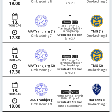
Omklædning 8
Omklædning 6
19.00
Bane 2 B
-
13.
Herrer
U13
TORSDAG
U13 Drenge C /
Træningskamp 8:8 •
Træningskamp
AIA/Tranbjerg (1)
TMG (1)
Grønløkke Stadion
Omklædning 7
Omklædning 5
17.30
Bane 2 A
-
13.
Herrer
U13
TORSDAG
U13 Drenge C /
Træningskamp 8:8 •
Træningskamp
AIA/Tranbjerg (2)
TMG (2)
Grønløkke Stadion
Omklædning 7
Omklædning 5
17.30
Bane 2 B
-
13.
Herrer
Senior
TORSDAG
Herrer Serie 3 - Efterår
2026 • Pulje 42
AIA/Tranbjerg
Horsens B
Grønløkke Stadion
Omklædning 9
Omklædning 6
19.00
Bane 5 Stadionbane