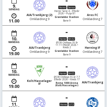
-
9.
Herrer
Senior
SØNDAG
Herrer Serie 4 - Efterår
2026 • Pulje 81
AIA/Tranbjerg (2)
Aros FC
Grønløkke Stadion
Omklædning 9
Omklædning 7
11.00
Bane 9
-
10.
Herrer
M+32
MANDAG
ØOB Oldboys 35 år
11:11 Efterår 2026 •
Kreds 2
AIA/Tranbjerg
Hørning IF
Grønløkke Stadion
Omklædning 9
Omklædning 7
19.00
Bane 9
-
10.
Herrer
M+55
MANDAG
ØOB Oldboys 55 år 7:7
Efterår 2026 • Kreds 17
Kolt/Hasselager
AIA/Tranbjerg
Rema 1000 Arena
IF
19.00
(Kolt/Hasselager)
-
11.
Herrer
U13