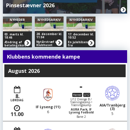
Pinsestævner 2026
NYHEDER
NYHEDSARKIV
NYHEDSARKIV
28. december kl.
03. marts kl.
17. december kl.
11:04
18:46
10:52
Nytårstræf i
Ændring af
En julehilsen
Klubhuset
betalingskort
fra
Børneudviklingstræneren
Christian
Hansen
Klubbens kommende kampe
August 2026
-
8.
Herrer
U12
U12 Drenge B /
LØRDAG
Træningskamp •
AIA/Tranbjerg
Træningskamp
IF Lyseng (11)
(3)
AURA Park, IF
6
Lyseng Fodbold
11.00
5
Bane 2