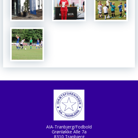
AIA-Tranbjerg/Fodbold
Grønløkke Alle 7a
8310 Tranbjerg