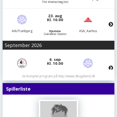
Tilst Idrætsanlæg (tst)
23. aug
Kl. 10.00
AIA/Tranbjerg
ASA, Aarhus
Hjemme
Grønløkke Stadion
September 2026
6. sep
Kl. 10.00
Hørning IF
AIA/Tranbjerg
Ude
Se komplet program på http://www.dbujylland.dk
Højbo Stadion
Spillerliste