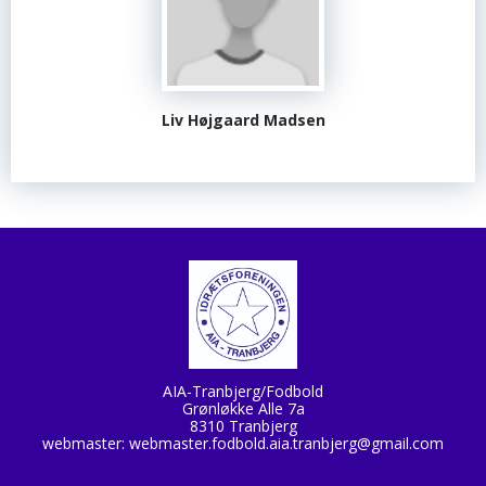
Liv Højgaard Madsen
AIA-Tranbjerg/Fodbold
Grønløkke Alle 7a
8310 Tranbjerg
webmaster:
webmaster.fodbold.aia.tranbjerg@gmail.com