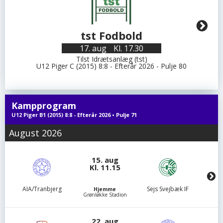
tst Fodbold
17. aug
Kl. 17.30
Tilst Idrætsanlæg (tst)
U12 Piger C (2015) 8:8 - Efterår 2026 - Pulje 80
Kampprogram
U12 Piger B1 (2015) 8:8 - Efterår 2026 • Pulje 71
August 2026
15. aug
Kl. 11.15
AIA/Tranbjerg
Sejs Svejbæk IF
Hjemme
Grønløkke Stadion
22. aug