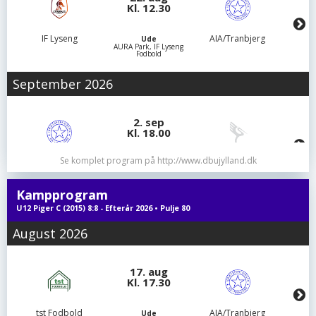
Kl. 12.30
IF Lyseng
AIA/Tranbjerg
Ude
AURA Park, IF Lyseng
Fodbold
September 2026
2. sep
Kl. 18.00
Se komplet program på http://www.dbujylland.dk
AIA/Tranbjerg
Ry Fodbold
Hjemme
Grønløkke Stadion
Kampprogram
U12 Piger C (2015) 8:8 - Efterår 2026 • Pulje 80
August 2026
17. aug
Kl. 17.30
tst Fodbold
AIA/Tranbjerg
Ude