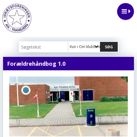
Kun i Om klubben
Forældrehåndbog 1.0