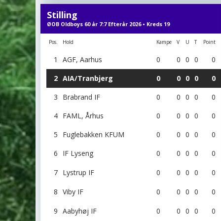
Stilling
ØOB Oldboys 60 år 7:7 Efterår 2026 • Kreds 19
Pos.
Hold
Kampe
V
U
T
Point
1
AGF, Aarhus
0
0
0
0
0
2
AIA/Tranbjerg
0
0
0
0
0
3
Brabrand IF
0
0
0
0
0
4
FAML, Århus
0
0
0
0
0
5
Fuglebakken KFUM
0
0
0
0
0
6
IF Lyseng
0
0
0
0
0
7
Lystrup IF
0
0
0
0
0
8
Viby IF
0
0
0
0
0
9
Aabyhøj IF
0
0
0
0
0