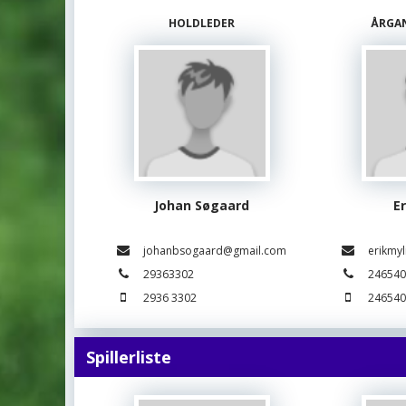
HOLDLEDER
ÅRGA
Johan Søgaard
E
johanbsogaard@gmail.com
erikmy
29363302
24654
2936 3302
24654
Spillerliste