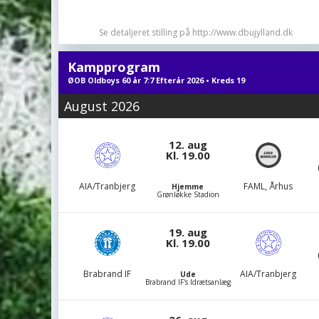
Se detaljeret stilling på http://www.dbujylland.dk
Kampprogram
ØOB Oldboys 60 år 7:7 Efterår 2026 • Kreds 19
August 2026
12. aug
Kl. 19.00
AIA/Tranbjerg
FAML, Århus
Hjemme
Grønløkke Stadion
19. aug
Kl. 19.00
Brabrand IF
AIA/Tranbjerg
Ude
Brabrand IF's Idrætsanlæg