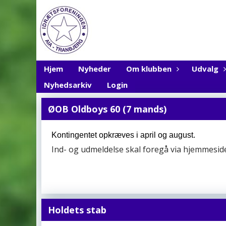
Hjem
Nyheder
Om klubben
Udvalg
Nyhedsarkiv
Login
ØOB Oldboys 60 (7 mands)
Kontingentet opkræves i april og august.
Ind- og udmeldelse skal foregå via hjemmesi
Holdets stab