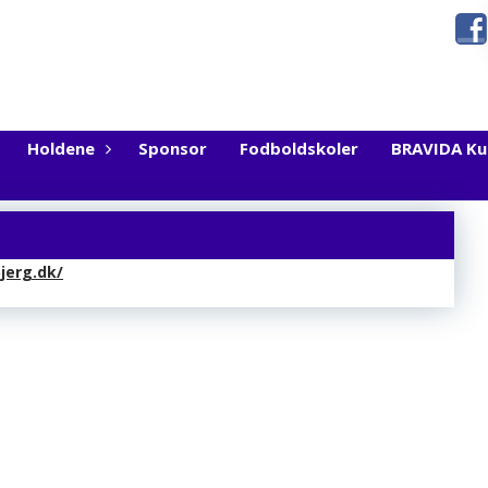
Holdene
Sponsor
Fodboldskoler
BRAVIDA K
jerg.dk/