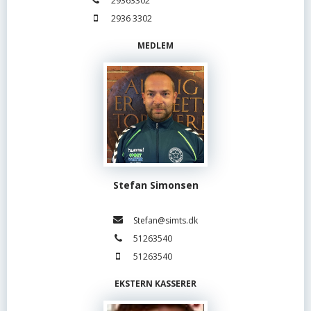
29363302
2936 3302
MEDLEM
Stefan Simonsen
Stefan@simts.dk
51263540
51263540
EKSTERN KASSERER