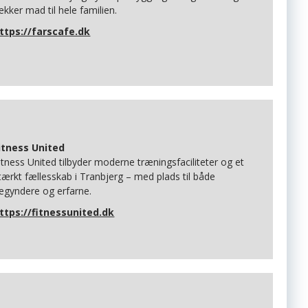
ækker mad til hele familien.
ttps://farscafe.dk
itness United
itness United tilbyder moderne træningsfaciliteter og et
tærkt fællesskab i Tranbjerg – med plads til både
egyndere og erfarne.
ttps://fitnessunited.dk