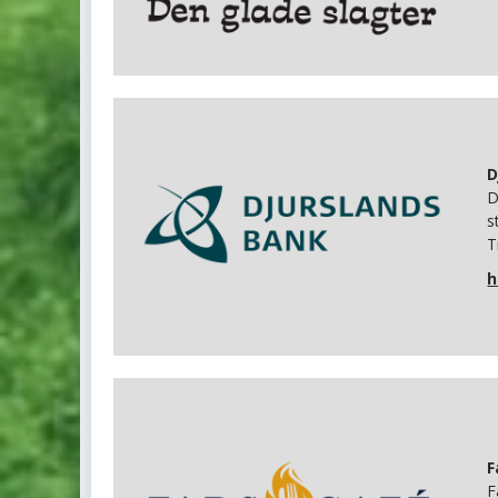
D
D
s
T
h
F
F