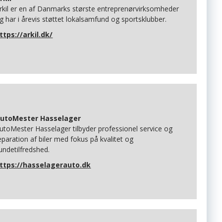
rkil er en af Danmarks største entreprenørvirksomheder
g har i årevis støttet lokalsamfund og sportsklubber.
ttps://arkil.dk/
utoMester Hasselager
utoMester Hasselager tilbyder professionel service og
eparation af biler med fokus på kvalitet og
undetilfredshed.
ttps://hasselagerauto.dk