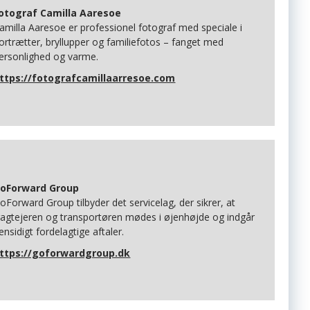
otograf Camilla Aaresoe
amilla Aaresoe er professionel fotograf med speciale i
ortrætter, bryllupper og familiefotos – fanget med
ersonlighed og varme.
ttps://fotografcamillaarresoe.com
oForward Group
oForward Group tilbyder det servicelag, der sikrer, at
ragtejeren og transportøren mødes i øjenhøjde og indgår
ensidigt fordelagtige aftaler.
ttps://goforwardgroup.dk