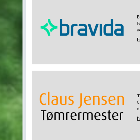
B
B
v
h
T
C
d
h