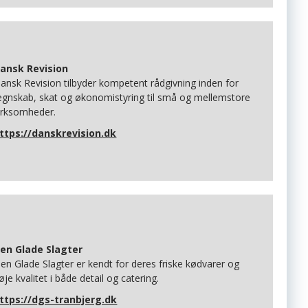
ansk Revision
ansk Revision tilbyder kompetent rådgivning inden for
egnskab, skat og økonomistyring til små og mellemstore
irksomheder.
ttps://danskrevision.dk
en Glade Slagter
en Glade Slagter er kendt for deres friske kødvarer og
øje kvalitet i både detail og catering.
ttps://dgs-tranbjerg.dk