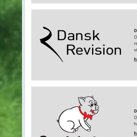
D
D
r
v
h
D
D
h
h