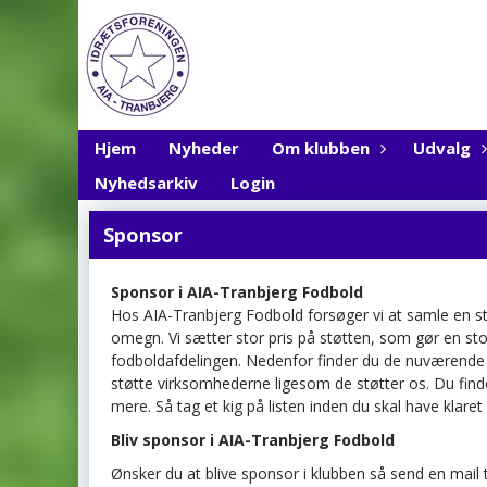
Hjem
Nyheder
Om klubben
Udvalg
Nyhedsarkiv
Login
Sponsor
Sponsor i AIA-Tranbjerg Fodbold
Hos AIA-Tranbjerg Fodbold forsøger vi at samle en st
omegn. Vi sætter stor pris på støtten, som gør en st
fodboldafdelingen. Nedenfor finder du de nuværende s
støtte virksomhederne ligesom de støtter os. Du fin
mere. Så tag et kig på listen inden du skal have klaret
Bliv sponsor i AIA-Tranbjerg Fodbold
Ønsker du at blive sponsor i klubben så send en mail t