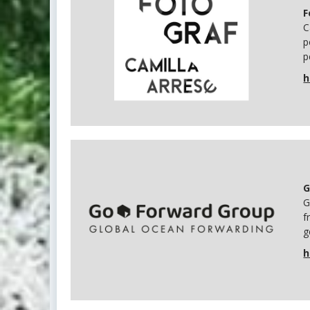
F
C
p
p
h
G
G
f
g
h