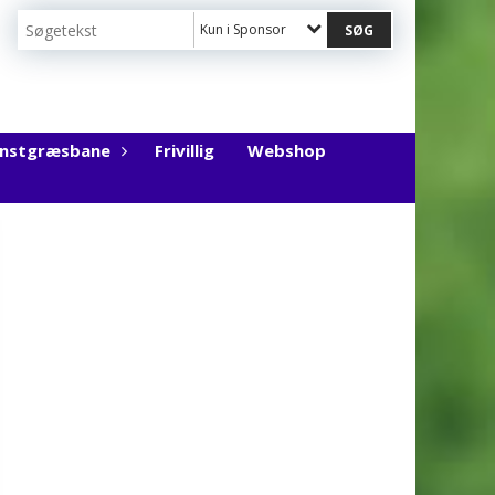
Kun i Sponsor
unstgræsbane
Frivillig
Webshop