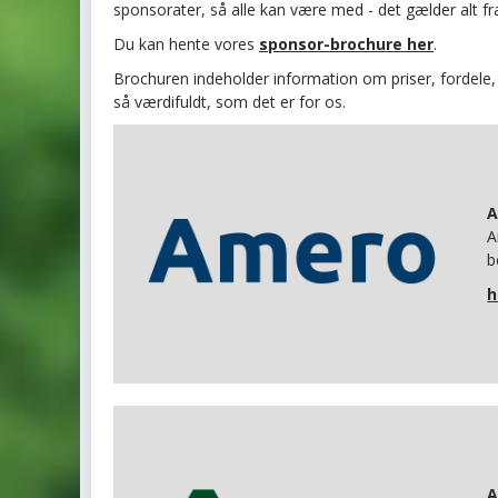
sponsorater, så alle kan være med - det gælder alt fr
Du kan hente vores
sponsor-brochure her
.
Brochuren indeholder information om priser, fordele, 
så værdifuldt, som det er for os.
A
b
h
A