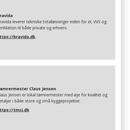
ravida
ravida leverer tekniske totalløsninger inden for el, VVS og
entilation til både private og erhverv.
ttps://bravida.dk
ømrermester Claus Jensen
laus Jensen er lokal tømrermester med øje for kvalitet og
etaljer i både store og små byggeprojekter.
ttps://tmcj.dk