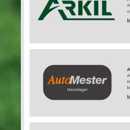
A
o
h
A
A
r
k
h