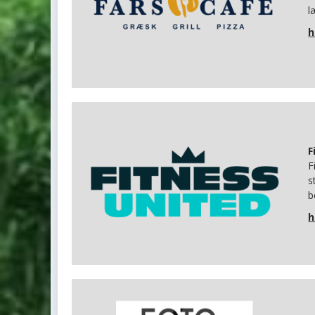
l
h
F
F
s
b
h