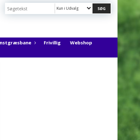
Kun i Udvalg
unstgræsbane
Frivillig
Webshop