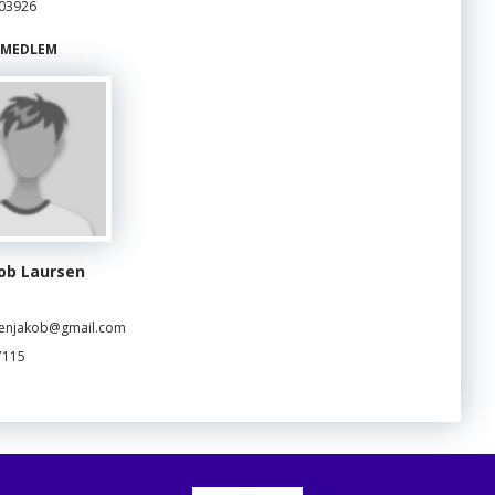
03926
MEDLEM
ob Laursen
senjakob@gmail.com
7115