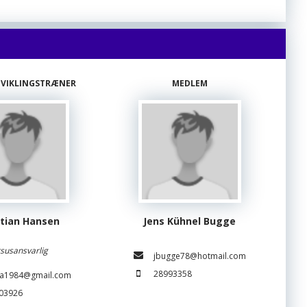
VIKLINGSTRÆNER
MEDLEM
stian Hansen
Jens Kühnel Bugge
susansvarlig
jbugge78@hotmail.com
28993358
a1984@gmail.com
03926