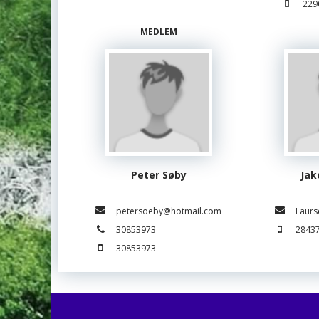
229
MEDLEM
Peter Søby
Jak
petersoeby@hotmail.com
Laur
30853973
2843
30853973