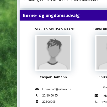
Børne- og ungdomsudvalg
BESTYRELSESRESPÆSENTANT
BØRNEUD
Casper Homann
Chri
Kur
Homann3@yahoo.dk
22 80 60 95
Chh
22806095
229