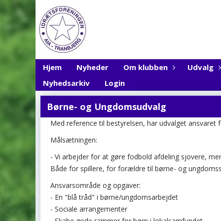
Hjem
Nyheder
Om klubben
Udvalg
Nyhedsarkiv
Login
Børne- og Ungdomsudvalg
Med reference til bestyrelsen, har udvalget ansvaret
Målsætningen:
- Vi arbejder for at gøre fodbold afdeling sjovere, m
Både for spillere, for forældre til børne- og ungdomsspi
Ansvarsområde og opgaver:
- En "blå tråd" i børne/ungdomsarbejdet
- Sociale arrangementer
- Skabe gode rammer for børn i lokalsamfundet