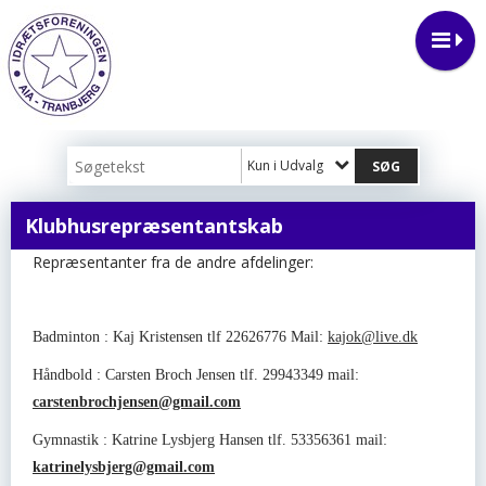
Kun i Udvalg
Klubhusrepræsentantskab
Repræsentanter fra de andre afdelinger:
Badminton : Kaj Kristensen tlf 22626776 Mail:
kajok@live.dk
Håndbold : Carsten Broch Jensen tlf. 29943349 mail:
carstenbrochjensen@gmail.com
Gymnastik : Katrine Lysbjerg Hansen tlf. 53356361 mail:
katrinelysbjerg@gmail.com