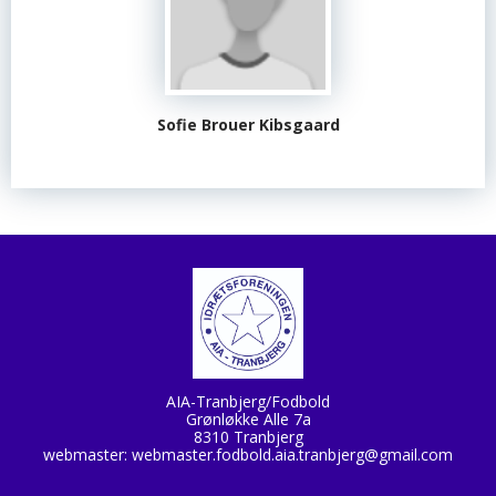
Sofie Brouer Kibsgaard
AIA-Tranbjerg/Fodbold
Grønløkke Alle 7a
8310 Tranbjerg
webmaster:
webmaster.fodbold.aia.tranbjerg@gmail.com