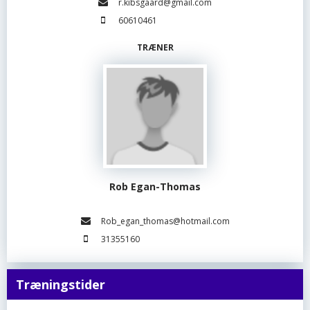
r.kibsgaard@gmail.com
60610461
TRÆNER
Rob Egan-Thomas
Rob_egan_thomas@hotmail.com
31355160
Træningstider