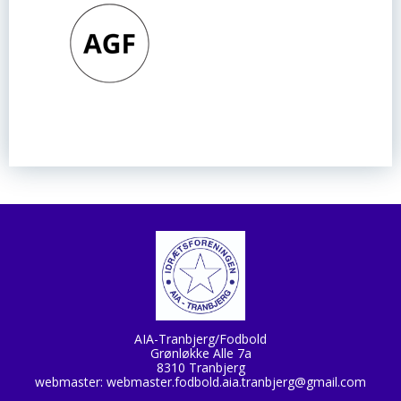
AIA-Tranbjerg/Fodbold
Grønløkke Alle 7a
8310 Tranbjerg
webmaster:
webmaster.fodbold.aia.tranbjerg@gmail.com