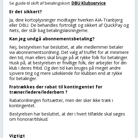
Se guide til skift af betalingskort:
DBU Klubservice
Er det sikkert?
Ja, dine kortoplysninger modtager hverken AIA-Tranbjerg
eller DBU. De behandles fortroligt og sikkert af QuickPay og
Nets, der står bag betalingsløsningerne.
Kan jeg undgå abonnementsbetaling?
Nej, bestyrelsen har besluttet, at alle medlemmer betaler
via abonnementsordning. Det valg af truffet for at minimere
den tid, man ellers skal bruge på at rykke folk for betalinger.
Husk på, at bestyrelsen er frivillige folk, der arbejder for din
klub i deres fritid. Og den tid kan bruges på meget andre
sjovere ting og mere udviklende for klubben end at rykke
for betalinger.
Fratrækkes der rabat til kontingentet for
træner/ledere/lederbørn ?
Rabatordningen fortsætter, men der sker ikke træk i
kontingentet.
Bestyrelsen har besluttet, at der i hvert tilfælde skal søges
om honorar/tilskud.
Vigtigt