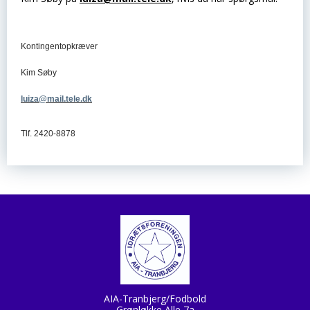
Kontingentopkræver
Kim Søby
luiza@mail.tele.dk
Tlf. 2420-8878
AIA-Tranbjerg/Fodbold
Grønløkke Alle 7a