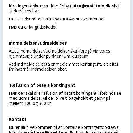
Kontingentopkræver Kim Søby (
luiza@mail.tele.dk
skal
underrettes hvis:
Der er udstedt et Fritidspas fra Aarhus kommune
Hvis du er langtidsskadet
Indmeldelser /udmeldelser
ALLE indmeldelser/udmeldelser skal foregå via vores
hjemmeside under punkter ”Om klubben”
Ved indmeldelse betaler medlemmet kontingent, alt efter
fra hvornår indmeldelsen sker.
Refusion af betalt kontingent
Hvis der skal ske refusion af betalt kontingent i forbindelse
med udmeldelse, vil der blive tilbageholdt et gebyr på
mellem 100 og 300 kr.
Kontakt
Du er altid velkommen til at kontakte kontingentopkræver
Kim Søby på
luiza@mail.tele.dk
, hvis du har spørgsmål.