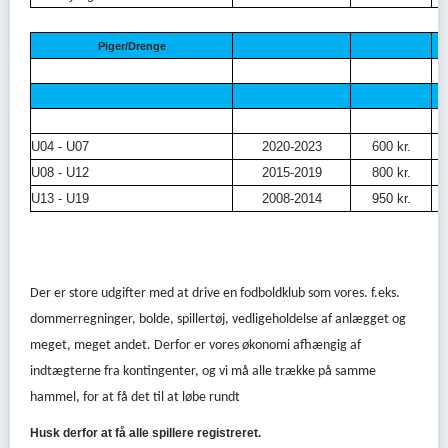
Piger/Drenge
U04 - U07
2020-2023
600 kr.
U08 - U12
2015-2019
800 kr.
U13 - U19
2008-2014
950 kr.
95
Der er store udgifter med at drive en fodboldklub som vores. f.eks.
dommerregninger, bolde, spillertøj, vedligeholdelse af anlægget og
meget, meget andet. Derfor er vores økonomi afhængig af
indtægterne fra kontingenter, og vi må alle trække på samme
hammel, for at få det til at løbe rundt
Husk derfor at få alle spillere registreret.