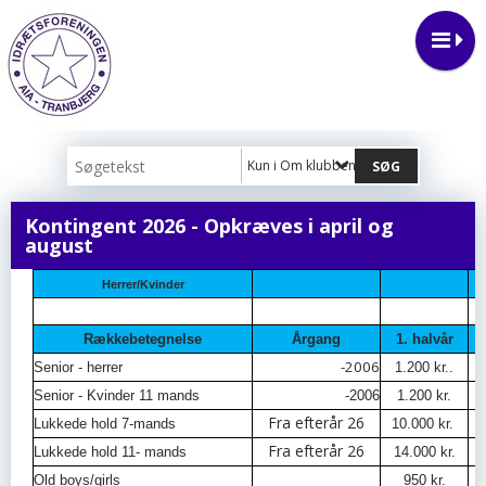
Kun i Om klubben
Kontingent 2026 - Opkræves i april og
august
Herrer/Kvinder
Rækkebetegnelse
Årgang
1. halvår
-2006
Senior - herrer
1.200 kr..
Senior - Kvinder 11 mands
-2006
1.200 kr.
Fra efterår 26
Lukkede hold 7-mands
10.000 kr.
Fra efterår 26
Lukkede hold 11- mands
14.000 kr.
Old boys/girls
950 kr.