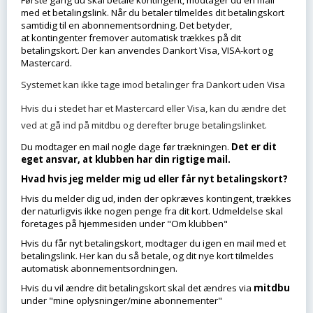
Første gang du skal betale kontingent, modtager du en mail
med et betalingslink. Når du betaler tilmeldes dit betalingskort
samtidig til en abonnementsordning. Det betyder,
at kontingenter fremover automatisk trækkes på dit
betalingskort. Der kan anvendes Dankort Visa, VISA-kort og
Mastercard.
Systemet kan ikke tage imod betalinger fra Dankort uden Visa
Hvis du i stedet har et Mastercard eller Visa, kan du ændre det
ved at gå ind på mitdbu og derefter bruge betalingslinket.
Du modtager en mail nogle dage før trækningen.
Det er dit
eget ansvar, at klubben har din rigtige mail.
Hvad hvis jeg melder mig ud eller får nyt betalingskort?
Hvis du melder dig ud, inden der opkræves kontingent, trækkes
der naturligvis ikke nogen penge fra dit kort. Udmeldelse skal
foretages på hjemmesiden under "Om klubben"
Hvis du får nyt betalingskort, modtager du igen en mail med et
betalingslink. Her kan du så betale, og dit nye kort tilmeldes
automatisk abonnementsordningen.
Hvis du vil ændre dit betalingskort skal det ændres via
mitdbu
under "mine oplysninger/mine abonnementer"