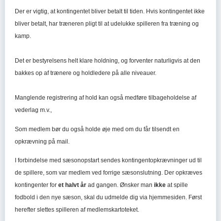
Der er vigtig, at kontingentet bliver betalt til tiden. Hvis kontingentet ikke
bliver betalt, har træneren pligt til at udelukke spilleren fra træning og
kamp.
Det er bestyrelsens helt klare holdning, og forventer naturligvis at den
bakkes op af trænere og holdledere på alle niveauer.
Manglende registrering af hold kan også medføre tilbageholdelse af
vederlag m.v.,
Som medlem bør du også holde øje med om du får tilsendt en
opkrævning på mail.
I forbindelse med sæsonopstart sendes kontingentopkrævninger ud til
de spillere, som var medlem ved forrige sæsonslutning. Der opkræves
kontingenter for
et halvt år
ad gangen.
Ønsker man
ikke
at spille
fodbold i den nye sæson, skal du udmelde dig via hjemmesiden. Først
herefter slettes spilleren af medlemskartoteket.