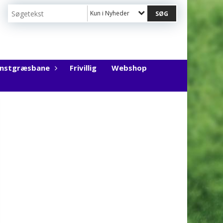
Kun i Nyheder
unstgræsbane
Frivillig
Webshop