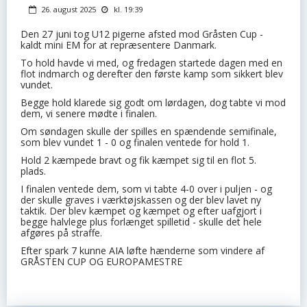
26. august 2025
kl. 19:39
Den 27 juni tog U12 pigerne afsted mod Gråsten Cup -
kaldt mini EM for at repræsentere Danmark.
To hold havde vi med, og fredagen startede dagen med en
flot indmarch og derefter den første kamp som sikkert blev
vundet.
Begge hold klarede sig godt om lørdagen, dog tabte vi mod
dem, vi senere mødte i finalen.
Om søndagen skulle der spilles en spændende semifinale,
som blev vundet 1 - 0 og finalen ventede for hold 1.
Hold 2 kæmpede bravt og fik kæmpet sig til en flot 5.
plads.
I finalen ventede dem, som vi tabte 4-0 over i puljen - og
der skulle graves i værktøjskassen og der blev lavet ny
taktik. Der blev kæmpet og kæmpet og efter uafgjort i
begge halvlege plus forlænget spilletid - skulle det hele
afgøres på straffe.
Efter spark 7 kunne AIA løfte hænderne som vindere af
GRÅSTEN CUP OG EUROPAMESTRE