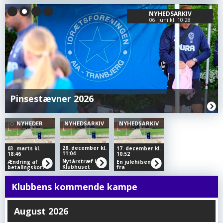
NYHEDSARKIV
06. juni kl. 10:28
Pinsestævner 2026
NYHEDER
NYHEDSARKIV
NYHEDSARKIV
28. december kl.
03. marts kl.
17. december kl.
11:04
18:46
10:52
Nytårstræf i
Ændring af
En julehilsen
Klubhuset
betalingskort
fra
Børneudviklingstræneren
Christian
Hansen
Klubbens kommende kampe
August 2026