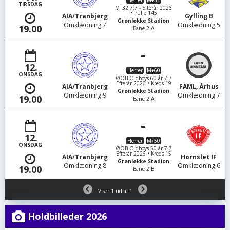
TIRSDAG
M+32 7:7 - Efterår 2026
• Pulje 145
AIA/Tranbjerg
Gylling B
Grønløkke Stadion
Omklædning 7
Omklædning 5
19.00
Bane 2 A
-
12.
Herrer
M+60
ONSDAG
ØOB Oldboys 60 år 7:7
Efterår 2026 • Kreds 19
AIA/Tranbjerg
FAML, Århus
Grønløkke Stadion
Omklædning 9
Omklædning 7
19.00
Bane 2 A
-
12.
Herrer
M+50
ONSDAG
ØOB Oldboys 50 år 7:7
Efterår 2026 • Kreds 15
AIA/Tranbjerg
Hornslet IF
Grønløkke Stadion
Omklædning 8
Omklædning 6
19.00
Bane 2 B
Viser 1 ud af 1
Holdbilleder 2026