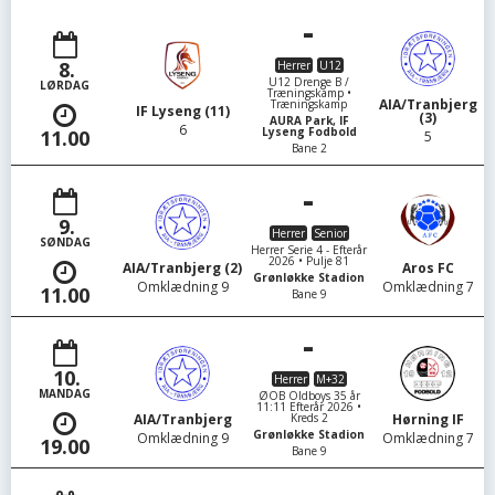
-
8.
Herrer
U12
U12 Drenge B /
LØRDAG
Træningskamp •
AIA/Tranbjerg
Træningskamp
IF Lyseng (11)
(3)
AURA Park, IF
6
Lyseng Fodbold
11.00
5
Bane 2
-
9.
Herrer
Senior
SØNDAG
Herrer Serie 4 - Efterår
2026 • Pulje 81
AIA/Tranbjerg (2)
Aros FC
Grønløkke Stadion
Omklædning 9
Omklædning 7
11.00
Bane 9
-
10.
Herrer
M+32
MANDAG
ØOB Oldboys 35 år
11:11 Efterår 2026 •
Kreds 2
AIA/Tranbjerg
Hørning IF
Grønløkke Stadion
Omklædning 9
Omklædning 7
19.00
Bane 9