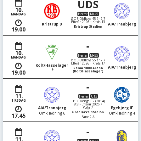
UDS
10.
Herrer
M+45
MANDAG
ØOB Oldboys 45 år 7:7
Efterår 2026 • Kreds 13
Kristrup B
AIA/Tranbjerg
Kristrup Stadion
19.00
-
10.
Herrer
M+55
MANDAG
ØOB Oldboys 55 år 7:7
Efterår 2026 • Kreds 17
Kolt/Hasselager
AIA/Tranbjerg
Rema 1000 Arena
IF
19.00
(Kolt/Hasselager)
-
11.
Herrer
U13
TIRSDAG
U13 Drenge C2 (2014)
8:8 - Efterår 2026 •
Pulje 7
AIA/Tranbjerg
Egebjerg IF
Grønløkke Stadion
Omklædning 6
Omklædning 4
17.45
Bane 2 A
-
11.
Herrer
M+32