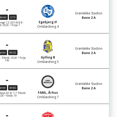
-
Grønløkke Stadion
errer
U13
Bane 2 A
Egebjerg IF
nge C2 (2014) 8:8 -
år 2026 • Pulje 7
Omklædning 4
-
Grønløkke Stadion
errer
M+32
Bane 2 A
Gylling B
- Efterår 2026 • Pulje
145
Omklædning 5
-
Grønløkke Stadion
errer
M+60
Bane 2 A
FAML, Århus
ys 60 år 7:7 Efterår
26 • Kreds 19
Omklædning 7
-