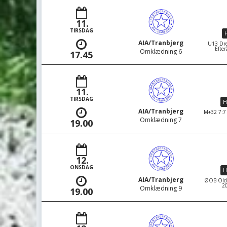
11.
TIRSDAG
H
AIA/Tranbjerg
U13 Dre
Efter
Omklædning 6
17.45
11.
TIRSDAG
H
AIA/Tranbjerg
M+32 7:7 
Omklædning 7
19.00
12.
ONSDAG
H
AIA/Tranbjerg
ØOB Oldbo
20
Omklædning 9
19.00