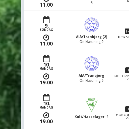
T
6
11.00
9.
SØNDAG
He
AIA/Tranbjerg (2)
Herrer Se
Omklædning 9
11.00
10.
MANDAG
H
AIA/Tranbjerg
ØOB Oldboy
2
Omklædning 9
19.00
10.
MANDAG
H
ØOB Oldbo
Kolt/Hasselager IF
20
19.00