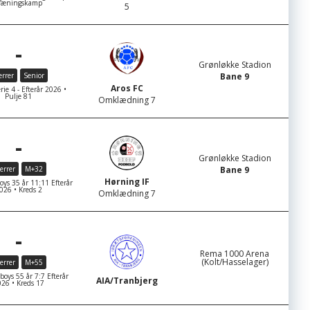
ræningskamp
5
-
Grønløkke Stadion
rrer
Senior
Bane 9
Aros FC
rie 4 - Efterår 2026 •
Pulje 81
Omklædning 7
-
Grønløkke Stadion
errer
M+32
Bane 9
Hørning IF
s 35 år 11:11 Efterår
026 • Kreds 2
Omklædning 7
-
Rema 1000 Arena
(Kolt/Hasselager)
errer
M+55
ys 55 år 7:7 Efterår
AIA/Tranbjerg
26 • Kreds 17