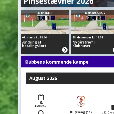
ner 2026
NYHEDER
NYHEDSARKIV
03. marts kl. 18:46
28. december kl. 11:04
Ændring af
Nytårstræf i
betalingskort
Klubhuset
Klubbens kommende kampe
August 2026
8.
LØRDAG
H
IF Lyseng (11)
U12 Dreng