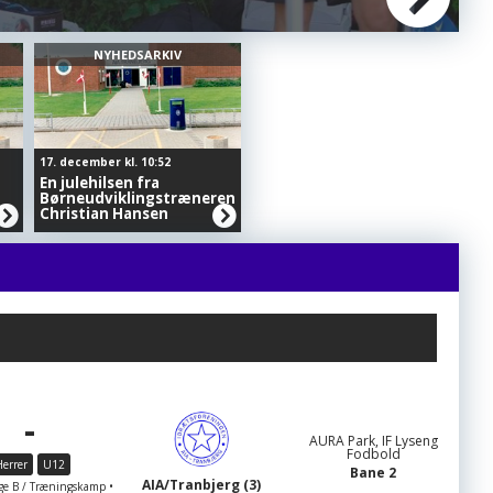
Holdbilleder 2026
NYHEDSARKIV
17. december kl. 10:52
En julehilsen fra
Børneudviklingstræneren
Christian Hansen
-
AURA Park, IF Lyseng
Fodbold
errer
U12
Bane 2
AIA/Tranbjerg (3)
e B / Træningskamp •