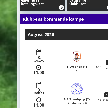
Ændring af
Nytårstræf i
betalingskort
Klubhuset
Klubbens kommende kampe
August 2026
8.
LØRDAG
H
IF Lyseng (11)
U12 Dreng
T
6
11.00
9.
SØNDAG
He
AIA/Tranbjerg (2)
Herrer Se
Omklædning 9
11.00