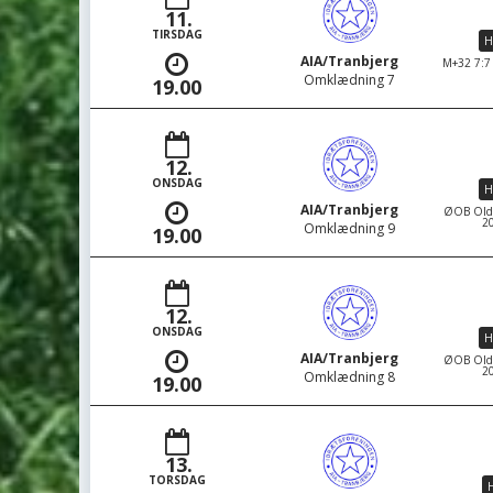
11.
TIRSDAG
H
AIA/Tranbjerg
M+32 7:7 
Omklædning 7
19.00
12.
ONSDAG
H
AIA/Tranbjerg
ØOB Oldbo
20
Omklædning 9
19.00
12.
ONSDAG
H
AIA/Tranbjerg
ØOB Oldbo
20
Omklædning 8
19.00
13.
TORSDAG
H