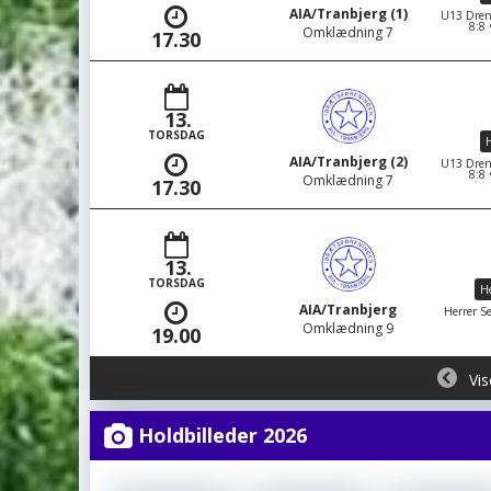
AIA/Tranbjerg (1)
U13 Dren
8:8
Omklædning 7
17.30
13.
TORSDAG
H
AIA/Tranbjerg (2)
U13 Dren
8:8
Omklædning 7
17.30
13.
TORSDAG
He
AIA/Tranbjerg
Herrer Se
Omklædning 9
19.00
Vis
Holdbilleder 2026