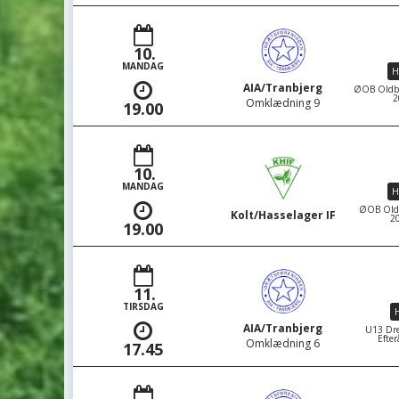
10.
MANDAG
H
AIA/Tranbjerg
ØOB Oldboy
2
Omklædning 9
19.00
10.
MANDAG
H
ØOB Oldbo
Kolt/Hasselager IF
20
19.00
11.
TIRSDAG
H
AIA/Tranbjerg
U13 Dre
Efter
Omklædning 6
17.45