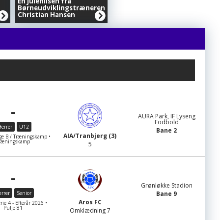
En julehilsen fra
Børneudviklingstræneren
Christian Hansen
-
AURA Park, IF Lyseng
Fodbold
errer
U12
Bane 2
AIA/Tranbjerg (3)
e B / Træningskamp •
ræningskamp
5
-
Grønløkke Stadion
rrer
Senior
Bane 9
Aros FC
rie 4 - Efterår 2026 •
Pulje 81
Omklædning 7