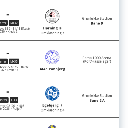
-
Grønløkke Stadion
errer
M+32
Bane 9
Hørning IF
s 35 år 11:11 Efterår
026 • Kreds 2
Omklædning 7
-
Rema 1000 Arena
(Kolt/Hasselager)
errer
M+55
ys 55 år 7:7 Efterår
AIA/Tranbjerg
26 • Kreds 17
-
Grønløkke Stadion
errer
U13
Bane 2 A
Egebjerg IF
nge C2 (2014) 8:8 -
år 2026 • Pulje 7
Omklædning 4