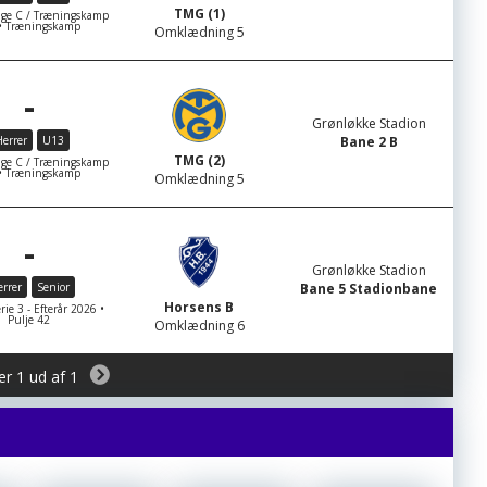
TMG (1)
ge C / Træningskamp
 • Træningskamp
Omklædning 5
-
Grønløkke Stadion
errer
U13
Bane 2 B
TMG (2)
ge C / Træningskamp
 • Træningskamp
Omklædning 5
-
Grønløkke Stadion
rrer
Senior
Bane 5 Stadionbane
Horsens B
rie 3 - Efterår 2026 •
Pulje 42
Omklædning 6
er 1 ud af 1