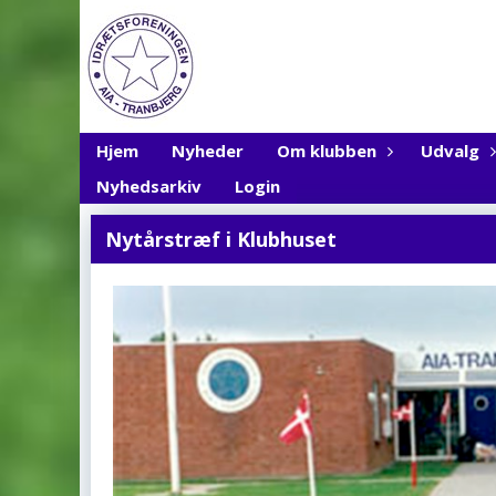
Hjem
Nyheder
Om klubben
Udvalg
Nyhedsarkiv
Login
Nytårstræf i Klubhuset