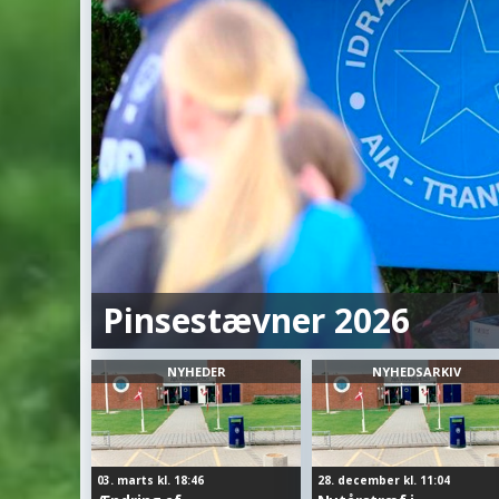
Pinsestævner 2026
NYHEDER
NYHEDSARKIV
03. marts kl. 18:46
28. december kl. 11:04