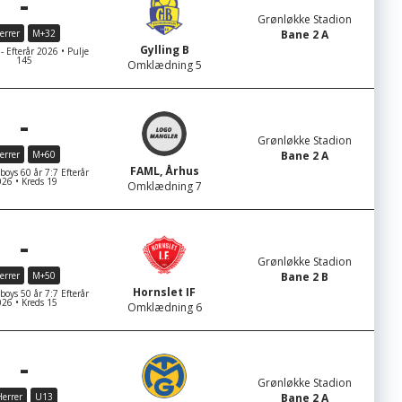
-
Grønløkke Stadion
errer
M+32
Bane 2 A
Gylling B
- Efterår 2026 • Pulje
145
Omklædning 5
-
Grønløkke Stadion
errer
M+60
Bane 2 A
FAML, Århus
ys 60 år 7:7 Efterår
26 • Kreds 19
Omklædning 7
-
Grønløkke Stadion
errer
M+50
Bane 2 B
Hornslet IF
ys 50 år 7:7 Efterår
26 • Kreds 15
Omklædning 6
-
Grønløkke Stadion
errer
U13
Bane 2 A