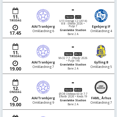
-
11.
Herrer
U13
TIRSDAG
U13 Drenge C2 (2014)
8:8 - Efterår 2026 •
Pulje 7
AIA/Tranbjerg
Egebjerg IF
Grønløkke Stadion
Omklædning 6
Omklædning 4
17.45
Bane 2 A
-
11.
Herrer
M+32
TIRSDAG
M+32 7:7 - Efterår 2026
• Pulje 145
AIA/Tranbjerg
Gylling B
Grønløkke Stadion
Omklædning 7
Omklædning 5
19.00
Bane 2 A
-
12.
Herrer
M+60
ONSDAG
ØOB Oldboys 60 år 7:7
Efterår 2026 • Kreds 19
AIA/Tranbjerg
FAML, Århus
Grønløkke Stadion
Omklædning 9
Omklædning 7
19.00
Bane 2 A