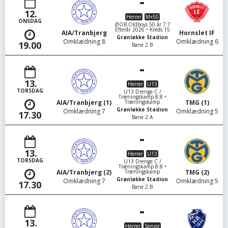
-
12.
Herrer
M+50
ONSDAG
ØOB Oldboys 50 år 7:7
Efterår 2026 • Kreds 15
AIA/Tranbjerg
Hornslet IF
Grønløkke Stadion
Omklædning 8
Omklædning 6
19.00
Bane 2 B
-
13.
Herrer
U13
TORSDAG
U13 Drenge C /
Træningskamp 8:8 •
Træningskamp
AIA/Tranbjerg (1)
TMG (1)
Grønløkke Stadion
Omklædning 7
Omklædning 5
17.30
Bane 2 A
-
13.
Herrer
U13
TORSDAG
U13 Drenge C /
Træningskamp 8:8 •
Træningskamp
AIA/Tranbjerg (2)
TMG (2)
Grønløkke Stadion
Omklædning 7
Omklædning 5
17.30
Bane 2 B
-
13.
Herrer
Senior