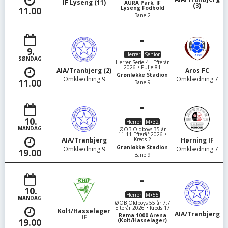
IF Lyseng (11)
AURA Park, IF
(3)
Lyseng Fodbold
11.00
Bane 2
-
9.
Herrer
Senior
SØNDAG
Herrer Serie 4 - Efterår
2026 • Pulje 81
AIA/Tranbjerg (2)
Aros FC
Grønløkke Stadion
Omklædning 9
Omklædning 7
11.00
Bane 9
-
10.
Herrer
M+32
MANDAG
ØOB Oldboys 35 år
11:11 Efterår 2026 •
Kreds 2
AIA/Tranbjerg
Hørning IF
Grønløkke Stadion
Omklædning 9
Omklædning 7
19.00
Bane 9
-
10.
Herrer
M+55
MANDAG
ØOB Oldboys 55 år 7:7
Efterår 2026 • Kreds 17
Kolt/Hasselager
AIA/Tranbjerg
Rema 1000 Arena
IF
19.00
(Kolt/Hasselager)