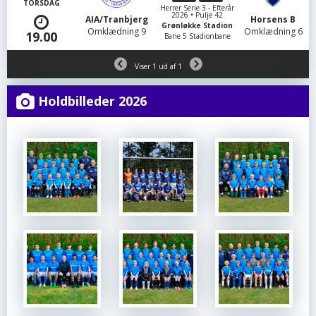
TORSDAG
Herrer Serie 3 - Efterår
2026 • Pulje 42
AIA/Tranbjerg
Horsens B
Grønløkke Stadion
Omklædning 9
Omklædning 6
19.00
Bane 5 Stadionbane
Viser 1 ud af 1
Holdbilleder 2026