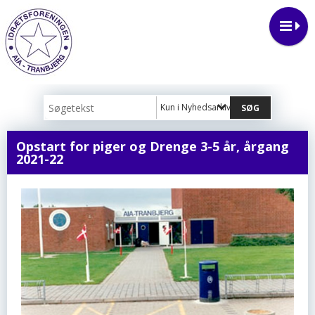
Kun i Nyhedsarkiv
Opstart for piger og Drenge 3-5 år, årgang
2021-22