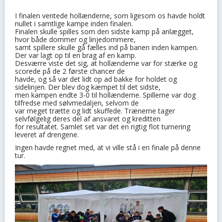
I finalen ventede hollænderne, som ligesom os havde holdt
nullet i samtlige kampe inden finalen.
Finalen skulle spilles som den sidste kamp på anlægget,
hvor både dommer og linjedommere,
samt spillere skulle gå fælles ind på banen inden kampen.
Der var lagt op til en brag af en kamp.
Desværre viste det sig, at hollænderne var for stærke og
scorede på de 2 første chancer de
havde, og så var det lidt op ad bakke for holdet og
sidelinjen. Der blev dog kæmpet til det sidste,
men kampen endte 3-0 til hollænderne. Spillerne var dog
tilfredse med sølvmedaljen, selvom de
var meget trætte og lidt skuffede. Trænerne tager
selvfølgelig deres del af ansvaret og kreditten
for resultatet. Samlet set var det en rigtig flot turnering
leveret af drengene.
Ingen havde regnet med, at vi ville stå i en finale på denne
tur.