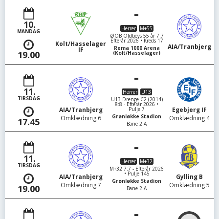
-
10.
Herrer
M+55
MANDAG
ØOB Oldboys 55 år 7:7
Efterår 2026 • Kreds 17
Kolt/Hasselager
AIA/Tranbjerg
Rema 1000 Arena
IF
19.00
(Kolt/Hasselager)
-
11.
Herrer
U13
TIRSDAG
U13 Drenge C2 (2014)
8:8 - Efterår 2026 •
Pulje 7
AIA/Tranbjerg
Egebjerg IF
Grønløkke Stadion
Omklædning 6
Omklædning 4
17.45
Bane 2 A
-
11.
Herrer
M+32
TIRSDAG
M+32 7:7 - Efterår 2026
• Pulje 145
AIA/Tranbjerg
Gylling B
Grønløkke Stadion
Omklædning 7
Omklædning 5
19.00
Bane 2 A
-