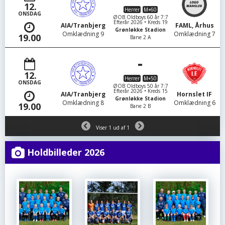
12.
Herrer
M+60
ONSDAG
ØOB Oldboys 60 år 7:7
Efterår 2026 • Kreds 19
AIA/Tranbjerg
FAML, Århus
Grønløkke Stadion
Omklædning 9
Omklædning 7
19.00
Bane 2 A
-
12.
Herrer
M+50
ONSDAG
ØOB Oldboys 50 år 7:7
Efterår 2026 • Kreds 15
AIA/Tranbjerg
Hornslet IF
Grønløkke Stadion
Omklædning 8
Omklædning 6
19.00
Bane 2 B
Viser 1 ud af 1
Holdbilleder 2026