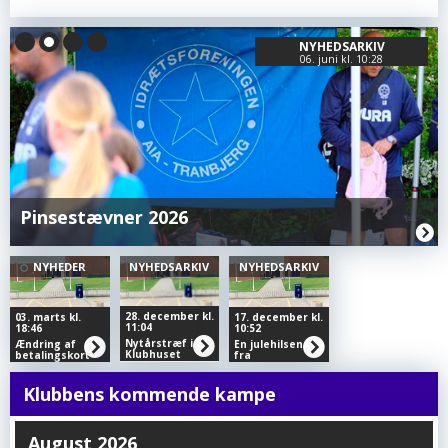
NYHEDSARKIV
06. juni kl. 10:28
Pinsestævner 2026
NYHEDER
NYHEDSARKIV
NYHEDSARKIV
28. december kl.
03. marts kl.
17. december kl.
11:04
18:46
10:52
Nytårstræf i
Ændring af
En julehilsen
Klubhuset
betalingskort
fra
Børneudviklingstræneren
Christian
Hansen
Klubbens kommende kampe
August 2026