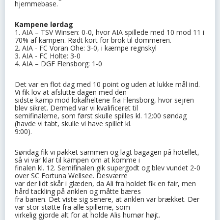
hjemmebase.
Kampene lørdag
1. AIA – TSV Winsen: 0-0, hvor AIA spillede med 10 mod 11 i
70% af kampen. Rødt kort for brok til dommeren.
2. AIA - FC Voran Ohe: 3-0, i kæmpe regnskyl
3. AIA - FC Holte: 3-0
4. AIA – DGF Flensborg: 1-0
Det var en flot dag med 10 point og uden at lukke mål ind.
Vi fik lov at afslutte dagen med den
sidste kamp mod lokalheltene fra Flensborg, hvor sejren
blev sikret. Dermed var vi kvalificeret til
semifinalerne, som først skulle spilles kl. 12:00 søndag
(havde vi tabt, skulle vi have spillet kl.
9:00).
Søndag fik vi pakket sammen og lagt bagagen på hotellet,
så vi var klar til kampen om at komme i
finalen kl. 12. Semifinalen gik supergodt og blev vundet 2-0
over SC Fortuna Wellsee. Desværre
var der lidt skår i glæden, da Ali fra holdet fik en fair, men
hård tackling på anklen og måtte bæres
fra banen. Det viste sig senere, at anklen var brækket. Der
var stor støtte fra alle spillerne, som
virkelig gjorde alt for at holde Alis humør højt.