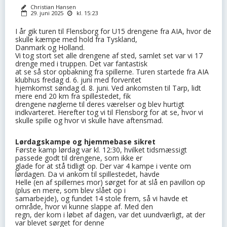
Christian Hansen
29. juni 2025
kl. 15:23
I år gik turen til Flensborg for U15 drengene fra AIA, hvor de
skulle kæmpe med hold fra Tyskland,
Danmark og Holland.
Vi tog stort set alle drengene af sted, samlet set var vi 17
drenge med i truppen. Det var fantastisk
at se så stor opbakning fra spillerne. Turen startede fra AIA
klubhus fredag d. 6. juni med forventet
hjemkomst søndag d. 8. juni. Ved ankomsten til Tarp, lidt
mere end 20 km fra spillestedet, fik
drengene nøglerne til deres værelser og blev hurtigt
indkvarteret. Herefter tog vi til Flensborg for at se, hvor vi
skulle spille og hvor vi skulle have aftensmad.
Lørdagskampe og hjemmebase sikret
Første kamp lørdag var kl. 12:30, hvilket tidsmæssigt
passede godt til drengene, som ikke er
glade for at stå tidligt op. Der var 4 kampe i vente om
lørdagen. Da vi ankom til spillestedet, havde
Helle (en af spillernes mor) sørget for at slå en pavillon op
(plus en mere, som blev slået op i
samarbejde), og fundet 14 stole frem, så vi havde et
område, hvor vi kunne slappe af. Med den
regn, der kom i løbet af dagen, var det uundværligt, at der
var blevet sørget for denne