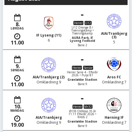
-
8.
Herrer
U12
U12 Drenge B /
LØRDAG
Træningskamp •
AIA/Tranbjerg
Træningskamp
IF Lyseng (11)
(3)
AURA Park, IF
6
Lyseng Fodbold
11.00
5
Bane 2
-
9.
Herrer
Senior
SØNDAG
Herrer Serie 4 - Efterår
2026 • Pulje 81
AIA/Tranbjerg (2)
Aros FC
Grønløkke Stadion
Omklædning 9
Omklædning 7
11.00
Bane 9
-
10.
Herrer
M+32
MANDAG
ØOB Oldboys 35 år
11:11 Efterår 2026 •
Kreds 2
AIA/Tranbjerg
Hørning IF
Grønløkke Stadion
Omklædning 9
Omklædning 7
19.00
Bane 9